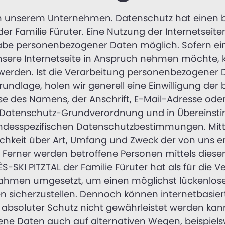
 an unserem Unternehmen. Datenschutz hat einen b
er Familie Füruter. Eine Nutzung der Internetseite
ngabe personenbezogener Daten möglich. Sofern ei
sere Internetseite in Anspruch nehmen möchte, 
erden. Ist die Verarbeitung personenbezogener Da
undlage, holen wir generell eine Einwilligung der 
se des Namens, der Anschrift, E-Mail-Adresse od
der Datenschutz-Grundverordnung und in Übereinst
landesspezifischen Datenschutzbestimmungen. Mitt
chkeit über Art, Umfang und Zweck der von uns e
Ferner werden betroffene Personen mittels dieser
-SKI PITZTAL der Familie Füruter hat als für die 
hmen umgesetzt, um einen möglichst lückenlosen 
 sicherzustellen. Dennoch können internetbasie
 absoluter Schutz nicht gewährleistet werden kan
ne Daten auch auf alternativen Wegen, beispielsw